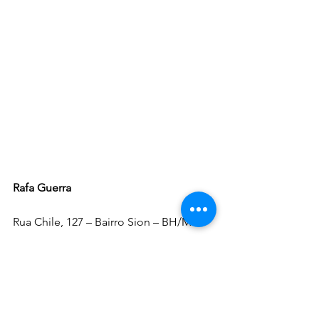
Rafa Guerra
Rua Chile, 127 – Bairro Sion – BH/MG
Contato: (31) 98438.4227 
E-mail: 
rafaellagchaves@hotmail.com