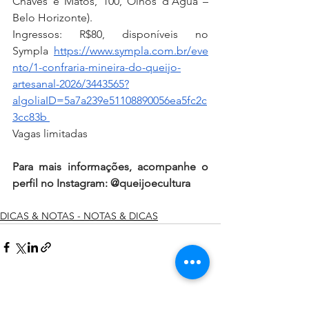
Chaves e Matos, 100, Olhos d’Água – 
Belo Horizonte).
Ingressos: R$80, disponíveis no 
Sympla 
https://www.sympla.com.br/eve
nto/1-confraria-mineira-do-queijo-
artesanal-2026/3443565?
algoliaID=5a7a239e51108890056ea5fc2c
3cc83b
Vagas limitadas
Para mais informações, acompanhe o 
perfil no Instagram: @queijoecultura
DICAS & NOTAS - NOTAS & DICAS
Ver tudo
Posts recentes