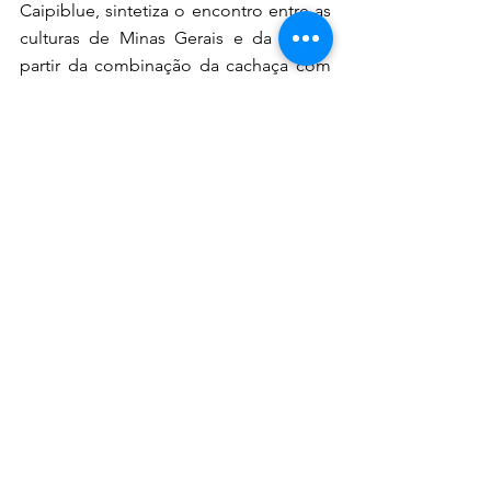
Caipiblue, sintetiza o encontro entre as 
culturas de Minas Gerais e da ilha, a 
partir da combinação da cachaça com 
o licor de laranja típico da coquetelaria 
curaçauense. Essa conexão também 
será ampliada no simpósio Conversas 
de Cozinha, no Circuito Liberdade. A 
importância dos patrimônios históricos 
em Curaçao e em Minas Gerais como 
indutores da atividade turística será um 
dos temas abordados.