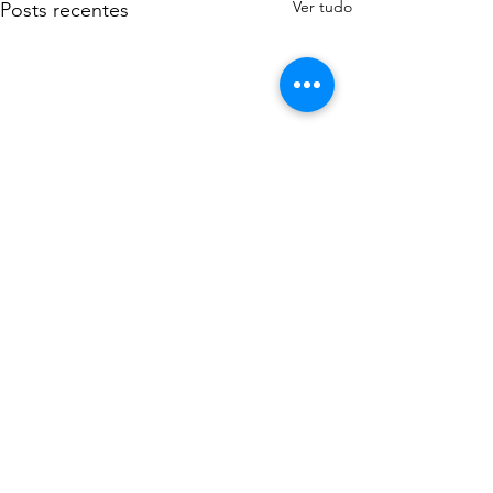
Ver tudo
Posts recentes
Comentários
0.0 / 5 (0)
Férias na Biblioteca