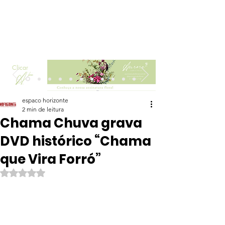
Clicar
espaco horizonte
2 min de leitura
Chama Chuva grava
DVD histórico “Chama
que Vira Forró”
Avaliado com NaN de 5 estrelas.