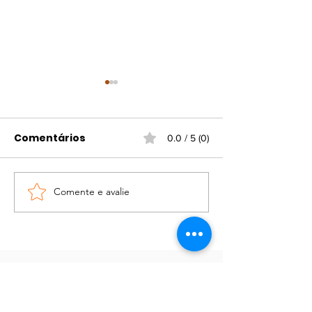
Comentários
0.0 / 5 (0)
Férias na Biblioteca
Comente e avalie
Exposição “En
antes e depoi
Joanna Schar