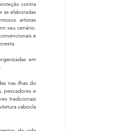
roteção contra 
e as elaboradas 
osos artistas 
m seu cenário. 
convencionais e 
oresta.
rganizadas em 
.
as nas ilhas do 
, pescadores e 
s tradicionais 
tetura cabocla 
entos da vida 