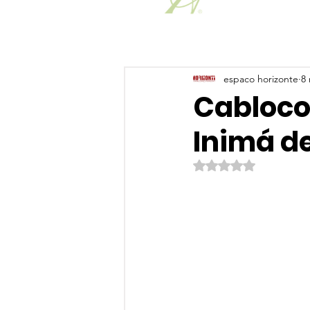
espaco horizonte
8 
Cabloco
Inimá d
Avaliado com NaN de