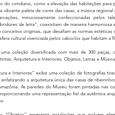
s do cotidiano, como a elevação das habitações para p
a vibrante paleta de cores das casas, a música regional 
rcações, minuciosamente confeccionadas pelos talent
ridores de letra”, coexistiam de maneira harmoniosa e
m conceitos originais, que desafiam as normas estéticas 
fera cultural vivenciada pelos caboclos que habitam a fl
 uma coleção diversificada com mais de 300 peças, o
tintas: Arquitetura e Interiores, Objetos, Letras e Música
ra e Interiores” exibe uma coleção de fotografias tirad
nfatizando a arquitetura única das casas de ribeirinhos
Amazônia. As paredes do Museu foram pintadas nas core
roporcionando uma representação fiel da autêntica arqui
ão.
s “Objetos” apresenta instalações que incluem elem