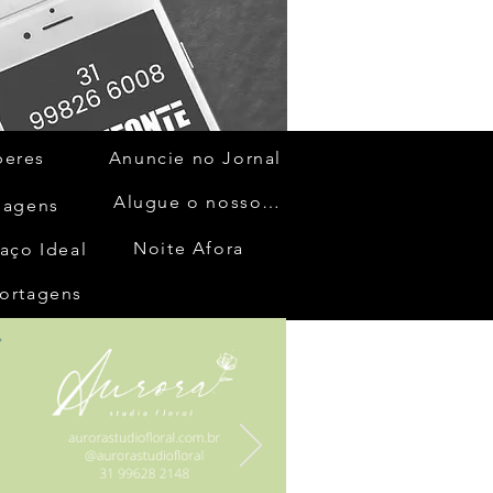
beres
Anuncie no Jornal
Alugue o nosso espaço
gagens
Noite Afora
aço Ideal
ortagens