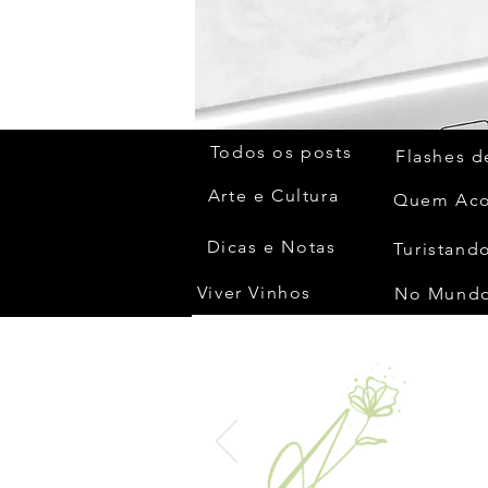
Todos os posts
Flashes d
Arte e Cultura
Dicas e Notas
Turistando
Viver Vinhos