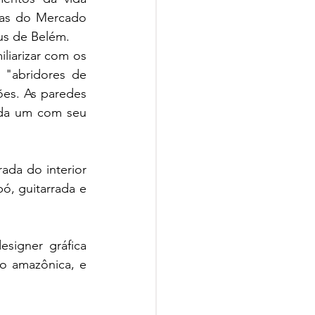
vas do Mercado 
éus de Belém.
liarizar com os 
"abridores de 
es. As paredes 
ada um com seu 
da do interior 
ó, guitarrada e 
signer gráfica 
o amazônica, e 