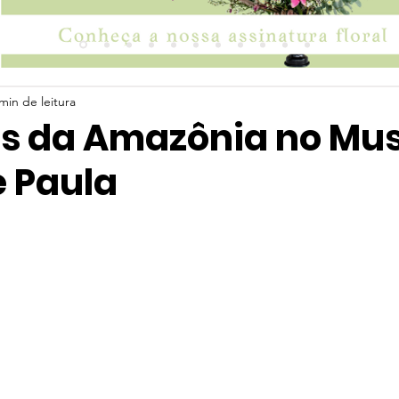
min de leitura
s da Amazônia no Mu
e Paula
 5 estrelas.