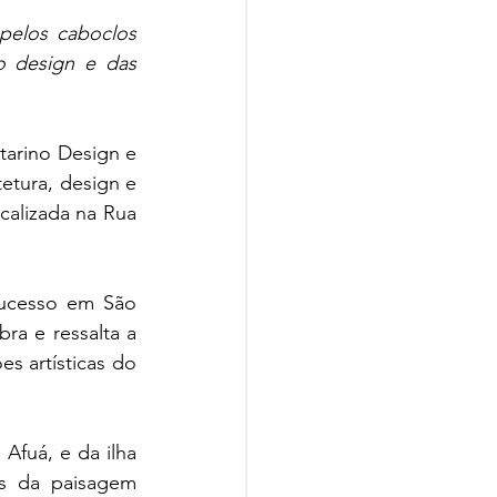
pelos caboclos 
o design e das 
tarino Design e 
tura, design e 
calizada na Rua 
ucesso em São 
a e ressalta a 
s artísticas do 
fuá, e da ilha 
s da paisagem 