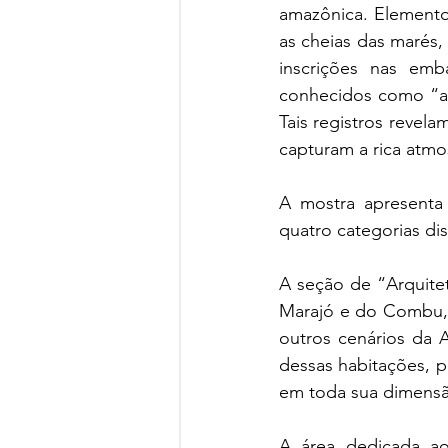
amazônica. Elemento
as cheias das marés, 
inscrições nas emba
conhecidos como “ab
Tais registros revela
capturam a rica atmos
A mostra apresenta
quatro categorias dis
A seção de “Arquitetu
Marajó e do Combu, e
outros cenários da 
dessas habitações, p
em toda sua dimens
A área dedicada ao