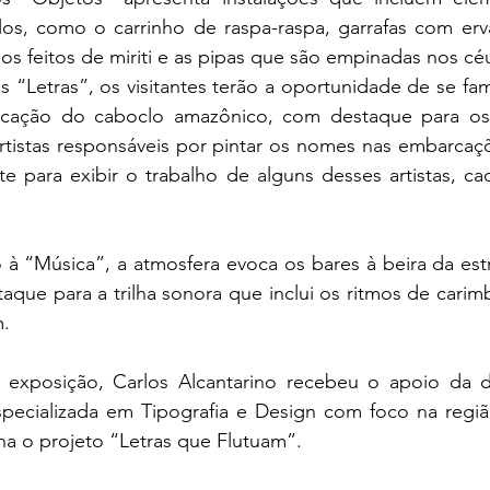
los, como o carrinho de raspa-raspa, garrafas com er
os feitos de miriti e as pipas que são empinadas nos c
“Letras”, os visitantes terão a oportunidade de se fami
cação do caboclo amazônico, com destaque para os 
artistas responsáveis por pintar os nomes nas embarcaçõ
e para exibir o trabalho de alguns desses artistas, c
 “Música”, a atmosfera evoca os bares à beira da estra
que para a trilha sonora que inclui os ritmos de carimb
m.
a exposição, Carlos Alcantarino recebeu o apoio da de
specializada em Tipografia e Design com foco na regiã
 o projeto “Letras que Flutuam”.