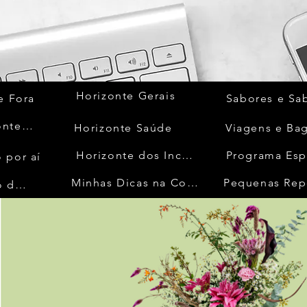
Horizonte Gerais
e Fora
Sabores e Sa
Quem Acontece
Horizonte Saúde
Viagens e Ba
Horizonte dos Inconfidentes
Programa Esp
 por aí
Minhas Dicas na Cozinha
Pequenas Rep
No Mundo da Moda