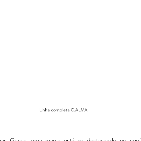
Linha completa C.ALMA
s Gerais, uma marca está se destacando no cenár