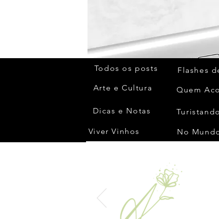
Todos os posts
Flashes d
Arte e Cultura
Dicas e Notas
Turistando
Viver Vinhos