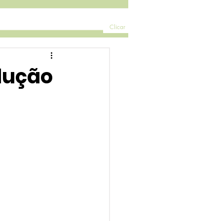
Clicar
olução