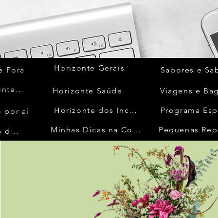
Horizonte Gerais
e Fora
Sabores e Sa
Quem Acontece
Horizonte Saúde
Viagens e Ba
Horizonte dos Inconfidentes
Programa Esp
 por aí
Minhas Dicas na Cozinha
Pequenas Rep
No Mundo da Moda