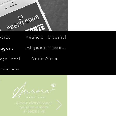
beres
Anuncie no Jornal
Alugue o nosso espaço
gagens
Noite Afora
aço Ideal
ortagens