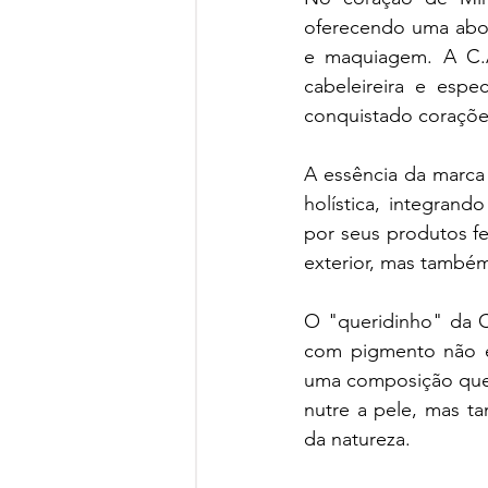
oferecendo uma abor
e maquiagem. A C.A
cabeleireira e espec
conquistado coraçõe
A essência da marca 
holística, integran
por seus produtos fe
exterior, mas també
O "queridinho" da C
com pigmento não é
uma composição que i
nutre a pele, mas t
da natureza.