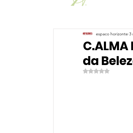
espaco horizonte
3 
C.ALMA 
da Bele
Avaliado com NaN de