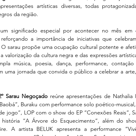
resentações artísticas diversas, todas protagonizadas
egros da região.
 um significado especial por acontecer no mês em q
reforçando a importância de iniciativas que celebram
o. O sarau propõe uma ocupação cultural potente e afeti
alorização da cultura negra e das expressões artísticas
pla música, poesia, dança, performance, contação d
m uma jornada que convida o público a celebrar a arte,
2º Sarau Negoçado
 reúne apresentações de Nathalia
 Baobá”, Buraku com performance solo poético-musical,
de jogo”, LOP com o show do EP “Conexões Reais”, Sa
história “A Árvore do Esquecimento”, além do sho
ire. A artista BELUK apresenta a performance “Vivên