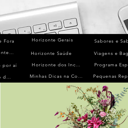
Horizonte Gerais
e Fora
Sabores e Sa
Quem Acontece
Horizonte Saúde
Viagens e Ba
Horizonte dos Inconfidentes
Programa Esp
 por aí
Minhas Dicas na Cozinha
Pequenas Rep
No Mundo da Moda