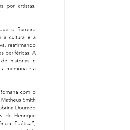
 por artistas, 
ue o Barreiro 
 a cultura e a 
va, reafirmando 
 periféricas. A 
e histórias e 
 a memória e a 
 Romana com o 
 Matheus Smith 
brina Dourado 
w de Henrique 
cia Poética”, 