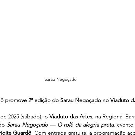
Sarau Negoçado
dô promove 2ª edição do Sarau Negoçado no Viaduto da
de 2025 (sábado), o
 Viaduto das Artes
, na Regional Barr
do 
Sarau Negoçado — O rolê da alegria preta
, evento 
rigite Guardô
. Com entrada gratuita, a programação aco