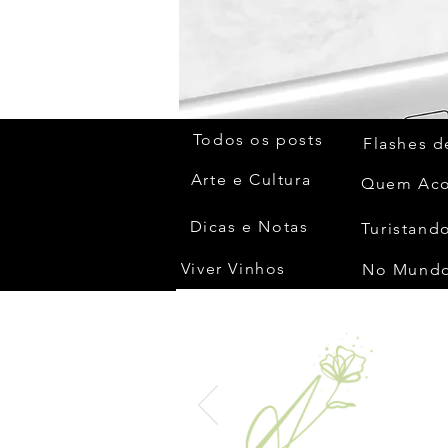
Todos os posts
Flashes d
Arte e Cultura
Dicas e Notas
Turistando
Viver Vinhos