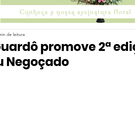
min de leitura
 Guardô promove 2ª ed
u Negoçado
 5 estrelas.