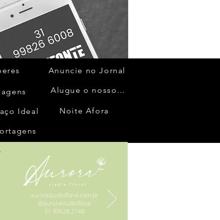
beres
Anuncie no Jornal
Alugue o nosso espaço
gagens
Noite Afora
aço Ideal
ortagens