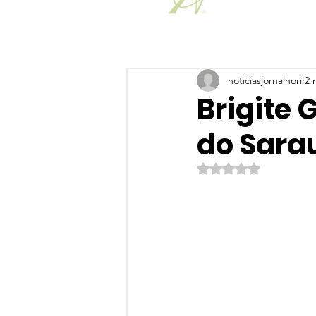
noticiasjornalhori
2 
Brigite
do Sara
Avaliado com NaN de