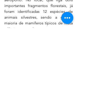
importantes fragmentos florestais, já 
foram identificadas 12 espécies de 
animais silvestres, sendo a grande 
maioria de mamíferos típicos de mata 
atlântica e cerrado. 
São eles: tamanduá-mirim (Tamandua 
tetradactyla), veado-catingueiro 
(Mazama gouazoubira), ouriço-cacheiro 
(Coendou spinossus), quati (Nasua 
nasua), gato-do-mato (Leopardus sp.), 
cachorro-do-mato (Cerdocyon thous), 
furão (Galictis cuja), tatu (Dasypus 
novemcinctus), gambá-de-orelha-
branca (Didelphis albiventris), gambá-
de-orelha-preta (Didelphis aurita), 
capivara (Hydrochoerus hydrochaeris) e 
teiú (Salvator marinae).  