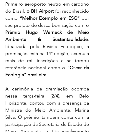
Primeiro aeroporto neutro em carbono 
do Brasil,
 o BH Airport
 foi reconhecido 
como 
“Melhor Exemplo em ESG”
 por 
seu projeto de descarbonização com o 
Prêmio Hugo Werneck de Meio 
Ambiente & Sustentabilidade
. 
Idealizada pela Revista Ecológico, a 
premiação está na 14ª edição, acumula 
mais de mil inscrições e se tornou 
referência nacional como o 
“Oscar da 
Ecologia” brasileira
.
A cerimônia de premiação ocorrida 
nessa terça-feira (2/4), em Belo 
Horizonte, contou com a presença da 
Ministra do Meio Ambiente, Marina 
Silva. O prêmio também conta com a 
participação da Secretaria de Estado de 
Meio Ambiente e Desenvolvimento 