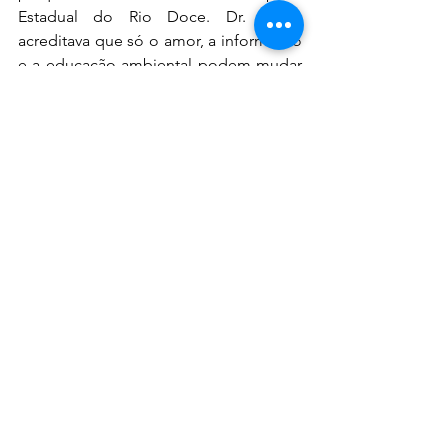
Estadual do Rio Doce. Dr. Hugo 
acreditava que só o amor, a informação 
e a educação ambiental podem mudar 
a atitude do ser humano em relação ao 
meio ambiente e à natureza que nos 
resta.
Sobre o BH Airport
Com localização estratégica e um dos 
principais hubs do país, o BH Airport 
atende a quase 70 destinos nacionais e 
internacionais. Desde 2014, o aeroporto 
é administrado por uma concessão, 
formada pelo Grupo CCR, uma das 
maiores companhias de concessão de 
infraestrutura da América Latina, e por 