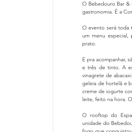
O Bebedouro Bar & F
gastronomia. É a Con
O evento será toda 
um menu especial, 
prato. 
E pra acompanhar, s
e três de tinto. A 
vinagrete de abacaxi
geleia de hortelã e 
creme de iogurte com
leite, feito na hora.
O rooftop do Espa
unidade do Bebedour
fogo que conquistou