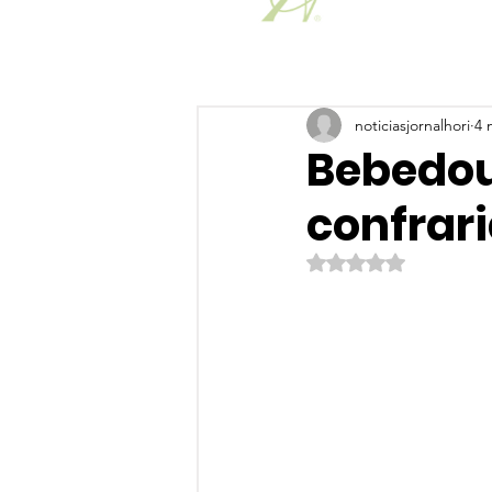
noticiasjornalhori
4 
Bebedou
confrar
Avaliado com NaN de