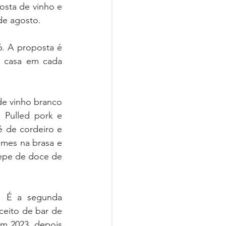
sta de vinho e 
de agosto.
. A proposta é 
 casa em cada 
e vinho branco 
 Pulled pork e 
é de cordeiro e 
mes na brasa e 
epe de doce de 
 É a segunda 
eito de bar de 
m 2023, depois 