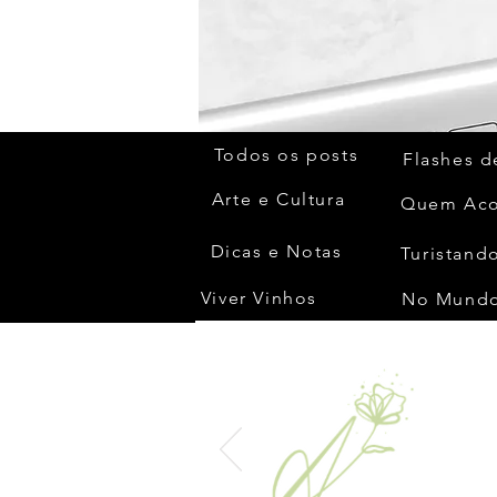
Todos os posts
Flashes d
Arte e Cultura
Dicas e Notas
Turistando
Viver Vinhos