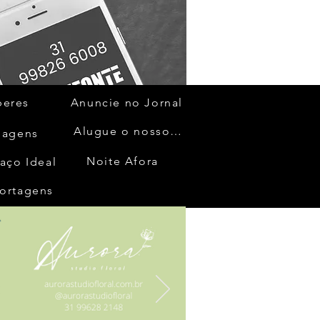
beres
Anuncie no Jornal
Alugue o nosso espaço
gagens
Noite Afora
aço Ideal
ortagens