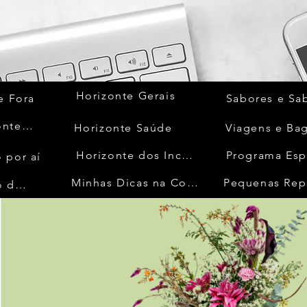
Horizonte Gerais
e Fora
Sabores e Sa
Quem Acontece
Horizonte Saúde
Viagens e Ba
Horizonte dos Inconfidentes
Programa Esp
 por aí
Minhas Dicas na Cozinha
Pequenas Rep
No Mundo da Moda