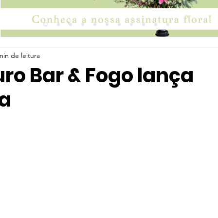
min de leitura
ro Bar & Fogo lança
ia
 5 estrelas.