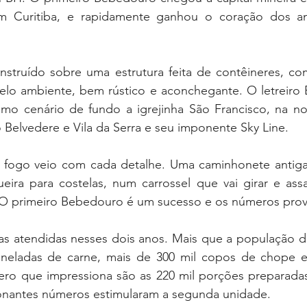
 Curitiba, e rapidamente ganhou o coração dos a
nstruído sobre uma estrutura feita de contêineres, com 
elo ambiente, bem rústico e aconchegante. O letreiro Be
o cenário de fundo a igrejinha São Francisco, na no
 Belvedere e Vila da Serra e seu imponente Sky Line.
 fogo veio com cada detalhe. Uma caminhonete antiga
ira para costelas, num carrossel que vai girar e assa
. O primeiro Bebedouro é um sucesso e os números prov
s atendidas nesses dois anos. Mais que a população de
neladas de carne, mais de 300 mil copos de chope e 
ero que impressiona são as 220 mil porções preparadas
ionantes números estimularam a segunda unidade.