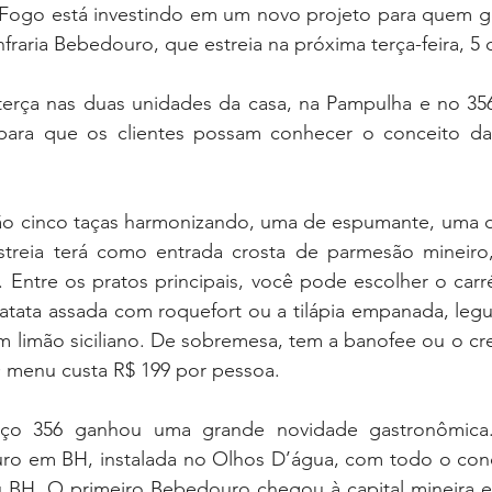
ogo está investindo em um novo projeto para quem go
fraria Bebedouro, que estreia na próxima terça-feira, 5 
terça nas duas unidades da casa, na Pampulha e no 356
para que os clientes possam conhecer o conceito da
ão cinco taças harmonizando, uma de espumante, uma d
estreia terá como entrada crosta de parmesão mineiro,
. Entre os pratos principais, você pode escolher o carr
batata assada com roquefort ou a tilápia empanada, legu
 limão siciliano. De sobremesa, tem a banofee ou o cr
 O menu custa R$ 199 por pessoa.
ço 356 ganhou uma grande novidade gastronômica.
o em BH, instalada no Olhos D’água, com todo o conc
 BH. O primeiro Bebedouro chegou à capital mineira e