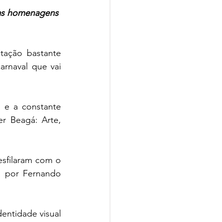
sas homenagens 
ação bastante 
rnaval que vai 
 e a constante 
r Beagá: Arte, 
sfilaram com o 
a por Fernando 
entidade visual 