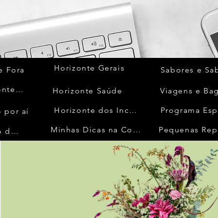
Horizonte Gerais
e Fora
Sabores e Sa
Quem Acontece
Horizonte Saúde
Viagens e Ba
Horizonte dos Inconfidentes
Programa Esp
 por aí
Minhas Dicas na Cozinha
Pequenas Rep
No Mundo da Moda