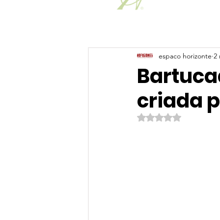
espaco horizonte
2 
Bartucad
criada 
Avaliado com NaN de