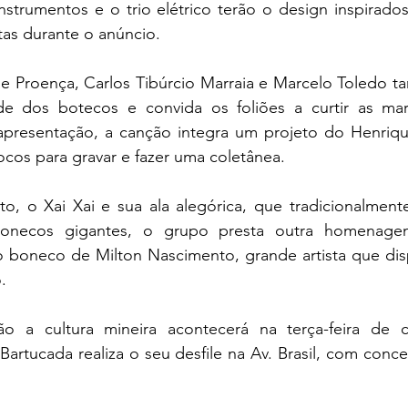
nstrumentos e o trio elétrico terão o design inspirados
as durante o anúncio. 
e Proença, Carlos Tibúrcio Marraia e Marcelo Toledo t
 dos botecos e convida os foliões a curtir as mara
apresentação, a canção integra um projeto do Henriqu
ocos para gravar e fazer uma coletânea.
to, o Xai Xai e sua ala alegórica, que tradicionalmen
bonecos gigantes, o grupo presta outra homenagem
 o boneco de Milton Nascimento, grande artista que dis
. 
o a cultura mineira acontecerá na terça-feira de ca
Bartucada realiza o seu desfile na Av. Brasil, com concen