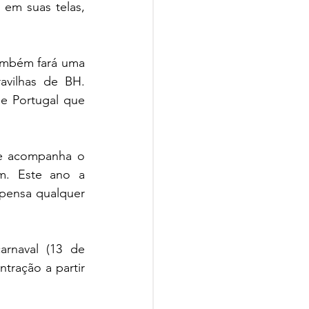
 em suas telas, 
ambém fará uma 
vilhas de BH. 
e Portugal que 
te acompanha o 
. Este ano a 
pensa qualquer 
rnaval (13 de 
tração a partir 