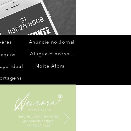
beres
Anuncie no Jornal
Alugue o nosso espaço
gagens
Noite Afora
aço Ideal
ortagens