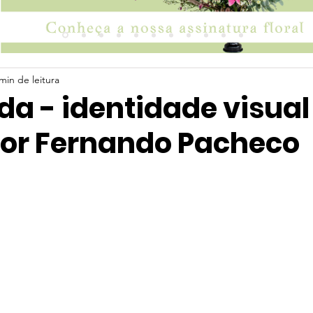
min de leitura
a - identidade visual
por Fernando Pacheco
 5 estrelas.