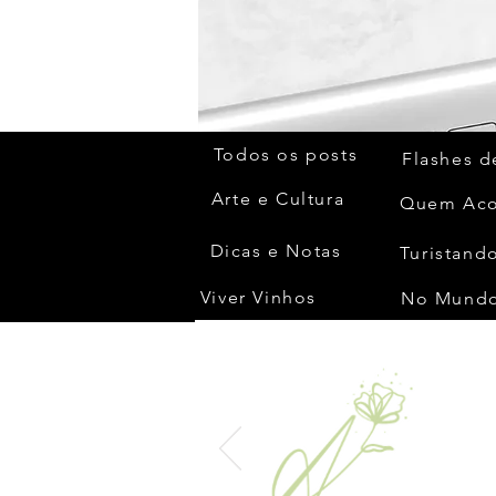
Todos os posts
Flashes d
Arte e Cultura
Dicas e Notas
Turistando
Viver Vinhos