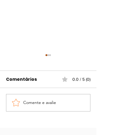
Comentários
0.0 / 5 (0)
Comente e avalie
Portaria atualiza
Campanha d
regras para
vacinação gr
funcionamento do
contra gripe e
comércio em
viral