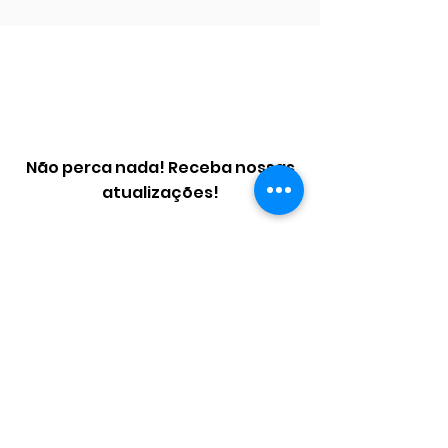
feriados
Não perca nada! Receba nossas
atualizações!
Assine Já
Email