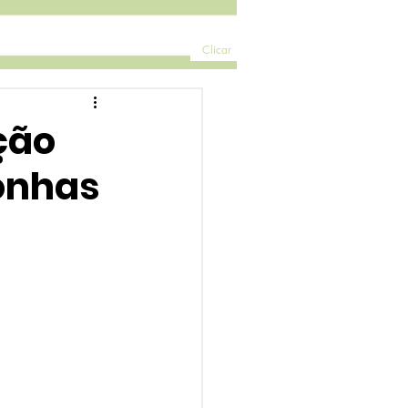
Clicar
ção
onhas