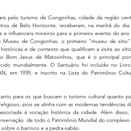
eis pelo turismo de Congonhas, cidade da região centr
ros de Belo Horizonte, receberam, na manhã do dia 4 (
os e influencers mineiros para o primeiro evento do ano d
o Museu de Congonhas, o primeiro "museu de sítio" d
istóricas e de contexto que qualificam a visita ao síti
do Bom Jesus de Matosinhos, que é o principal ponto
ido mundialmente. O Santuário foi incluído no Livr
N, em 1939, e inscrito na Lista do Patrimônio Cultu
anto para os que buscam o turismo cultural quanto pa
religioso, pois se alinha com as modernas tendências 
associada à vocação histórica da cidade. Além disso, 
onservação  de todo o Patrimônio Mundial do complexo e 
 sobre o barroco e a pedra-sabão.