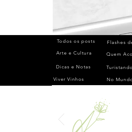
Todos os posts
Flashes d
Arte e Cultura
Dicas e Notas
Turistando
Viver Vinhos