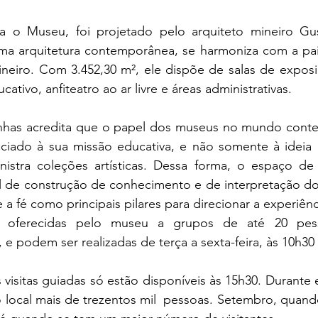
a o Museu, foi projetado pelo arquiteto mineiro Gus
ma arquitetura contemporânea, se harmoniza com a pa
ineiro. Com 3.452,30 m², ele dispõe de salas de exposiç
ativo, anfiteatro ao ar livre e áreas administrativas.
as acredita que o papel dos museus no mundo conte
ciado à sua missão educativa, e não somente à ideia r
inistra coleções artísticas. Dessa forma, o espaço d
al de construção de conhecimento e de interpretação d
e a fé como principais pilares para direcionar a experiên
ão oferecidas pelo museu a grupos de até 20 pess
e podem ser realizadas de terça a sexta-feira, às 10h30 
s visitas guiadas só estão disponíveis às 15h30. Durante 
o local mais de trezentos mil  pessoas. Setembro, quan