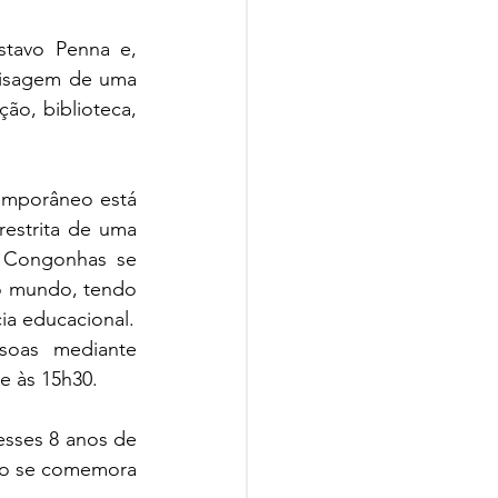
tavo Penna e, 
isagem de uma 
ão, biblioteca, 
mporâneo está 
estrita de uma 
e Congonhas se 
o mundo, tendo 
cia educacional.
oas mediante 
e às 15h30. 
esses 8 anos de 
do se comemora 