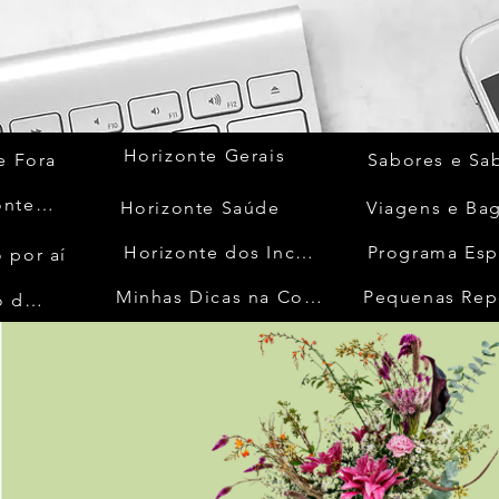
Horizonte Gerais
e Fora
Sabores e Sa
Quem Acontece
Horizonte Saúde
Viagens e Ba
Horizonte dos Inconfidentes
Programa Esp
 por aí
Minhas Dicas na Cozinha
Pequenas Rep
No Mundo da Moda