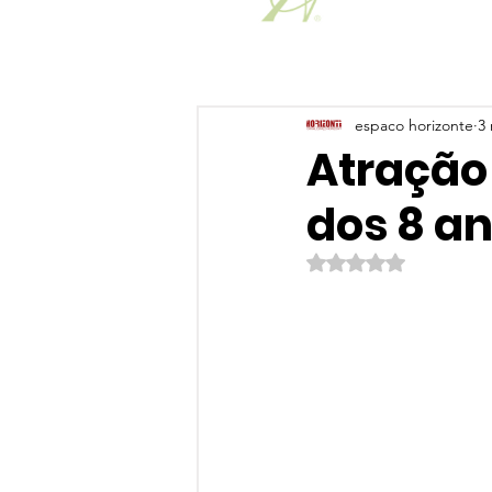
espaco horizonte
3 
Atração
dos 8 a
Avaliado com NaN de