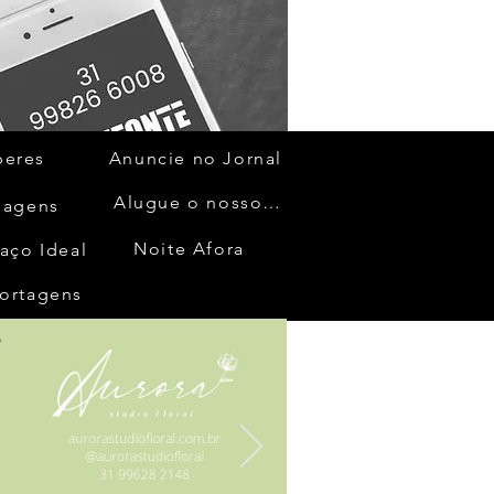
beres
Anuncie no Jornal
Alugue o nosso espaço
gagens
Noite Afora
aço Ideal
ortagens