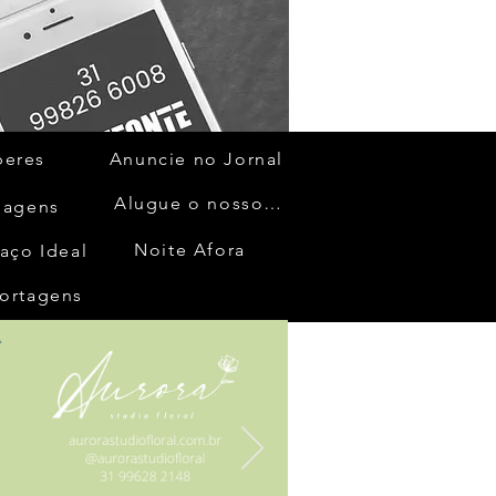
beres
Anuncie no Jornal
Alugue o nosso espaço
gagens
Noite Afora
aço Ideal
ortagens