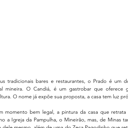
s tradicionais bares e restaurantes, o Prado é um do
al mineira. O Candiá, é um gastrobar que oferece g
ultura. O nome já expõe sua proposta, a casa tem luz pró
m momento bem legal, a pintura da casa que retrata 
omo a Igreja da Pampulha, o Mineirão, mas, de Minas t
ão dele mesmo, além de uma do Zeca Pagodinho que ret