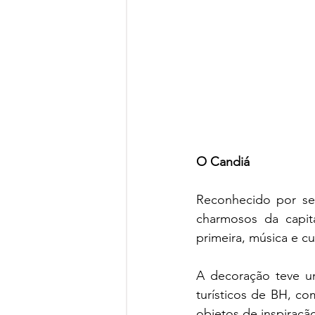
O Candiá
Reconhecido por seu
charmosos da capit
primeira, música e c
A decoração teve u
turísticos de BH, c
objetos de inspiraç