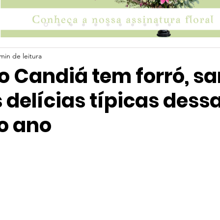
min de leitura
o Candiá tem forró, s
 delícias típicas dess
o ano
 5 estrelas.