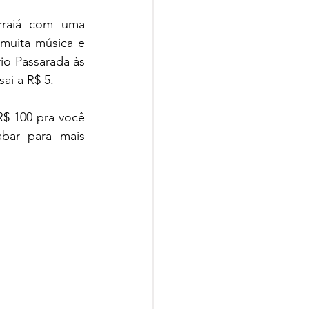
raiá com uma 
muita música e 
o Passarada às 
ai a R$ 5.
R$ 100 pra você 
bar para mais 