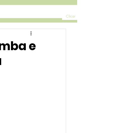
Clicar
amba e
a