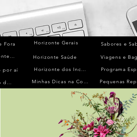
Horizonte Gerais
e Fora
Sabores e Sa
Quem Acontece
Horizonte Saúde
Viagens e Ba
Horizonte dos Inconfidentes
Programa Esp
 por aí
Minhas Dicas na Cozinha
Pequenas Rep
No Mundo da Moda