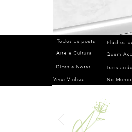
Todos os posts
Flashes d
Arte e Cultura
Dicas e Notas
Turistando
Viver Vinhos