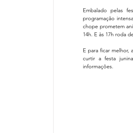
Embalado pelas fe
programação intensa 
chope prometem anima
14h. E às 17h roda d
E para ficar melhor, 
curtir a festa jun
informações.