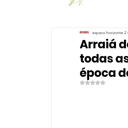
espaco horizonte
2 
Arraiá d
todas as
época d
Avaliado com NaN de