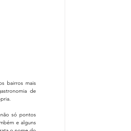
s bairros mais 
astronomia de 
pria.
não só pontos 
ambém e alguns 
rata o nome do 