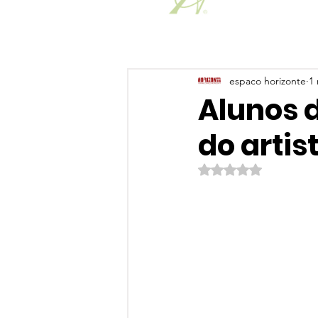
espaco horizonte
1 
Alunos 
do arti
Avaliado com NaN de