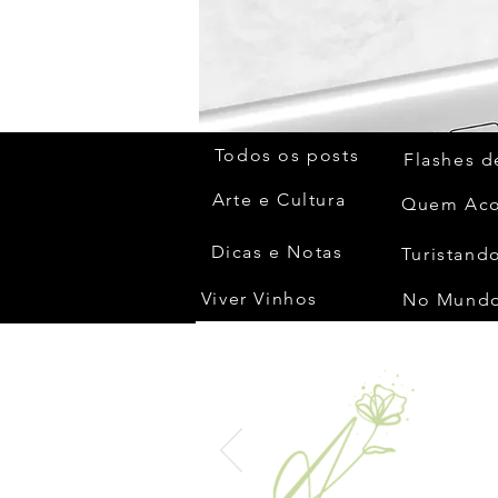
Todos os posts
Flashes d
Arte e Cultura
Dicas e Notas
Turistando
Viver Vinhos