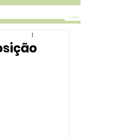
Clicar
osição