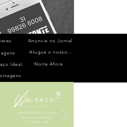
beres
Anuncie no Jornal
Alugue o nosso espaço
gagens
Noite Afora
aço Ideal
ortagens