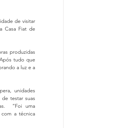
ade de visitar 
a Casa Fiat de 
ras produzidas 
 Após tudo que 
ando a luz e a 
era, unidades 
de testar suas 
as.  “Foi uma 
oportunidade única de visualizar as obras e em seguida fazer o desenho com a técnica 