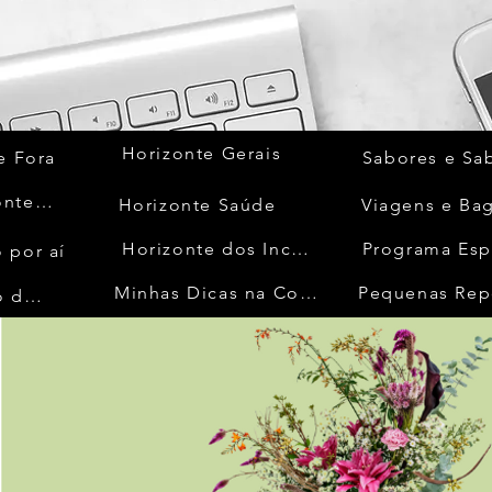
Horizonte Gerais
e Fora
Sabores e Sa
Quem Acontece
Horizonte Saúde
Viagens e Ba
Horizonte dos Inconfidentes
Programa Esp
 por aí
Minhas Dicas na Cozinha
Pequenas Rep
No Mundo da Moda