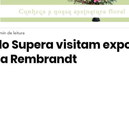
min de leitura
do Supera visitam exp
sta Rembrandt
 5 estrelas.