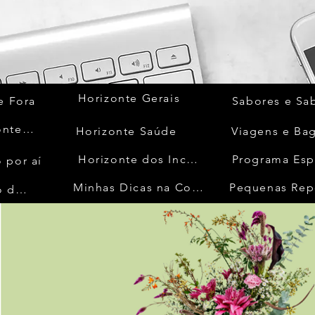
Horizonte Gerais
e Fora
Sabores e Sa
Quem Acontece
Horizonte Saúde
Viagens e Ba
Horizonte dos Inconfidentes
Programa Esp
 por aí
Minhas Dicas na Cozinha
Pequenas Rep
No Mundo da Moda