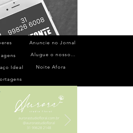
beres
Anuncie no Jornal
Alugue o nosso espaço
gagens
Noite Afora
aço Ideal
ortagens