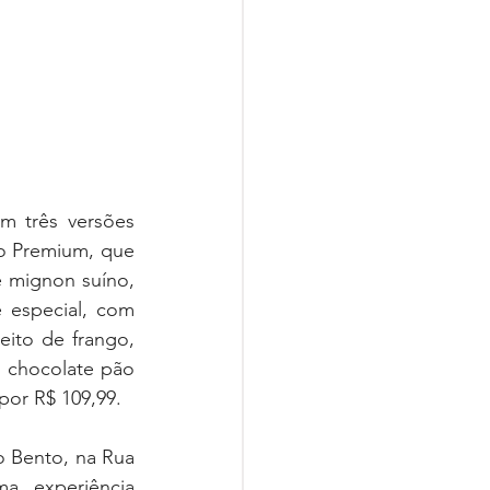
 três versões 
o Premium, que 
 mignon suíno, 
 especial, com 
ito de frango, 
 chocolate pão 
por R$ 109,99.
 Bento, na Rua 
a experiência 