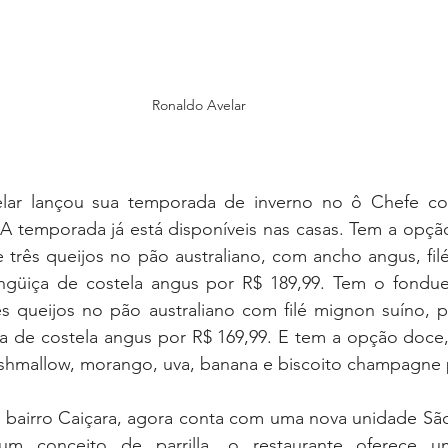
Ronaldo Avelar 
lar lançou sua temporada de inverno no ô Chefe com
 A temporada já está disponíveis nas casas. Tem a opçã
três queijos no pão australiano, com ancho angus, filé
ingüiça de costela angus por R$ 189,99. Tem o fondue
 queijos no pão australiano com filé mignon suíno, pe
ça de costela angus por R$ 169,99. E tem a opção doce,
rshmallow, morango, uva, banana e biscoito champagne 
 bairro Caiçara, agora conta com uma nova unidade São
m conceito de parrilla, o restaurante oferece um