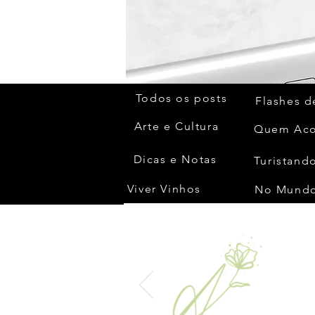
Todos os posts
Flashes d
Arte e Cultura
Dicas e Notas
Turistando
Viver Vinhos