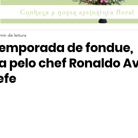
min de leitura
temporada de fondue,
 pelo chef Ronaldo Av
efe
 5 estrelas.