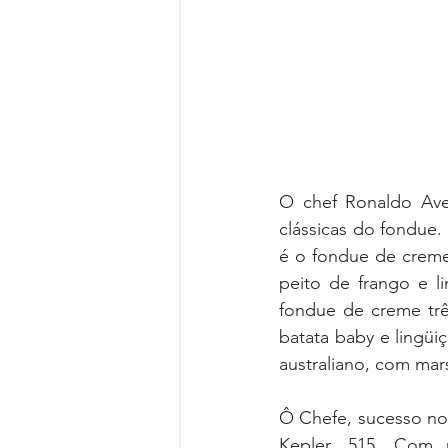
O chef Ronaldo Ave
clássicas do fondue.
é o fondue de creme 
peito de frango e l
fondue de creme três
batata baby e lingüi
australiano, com ma
Ô Chefe, sucesso no
Kepler, 515. Com u