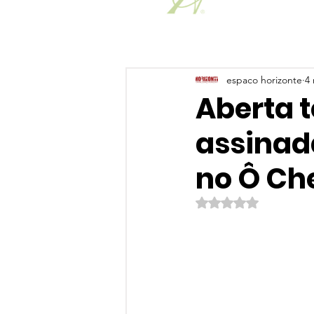
espaco horizonte
4 
Aberta 
assinada
no Ô Ch
Avaliado com NaN de