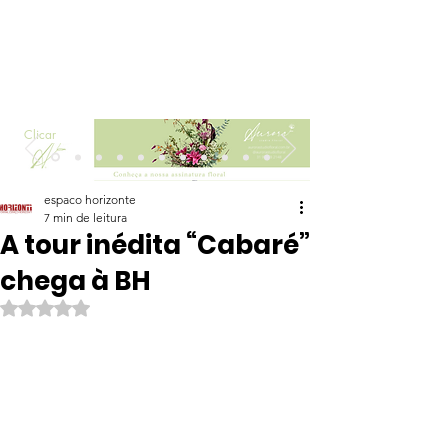
Clicar
espaco horizonte
7 min de leitura
A tour inédita “Cabaré”
chega à BH
Avaliado com NaN de 5 estrelas.