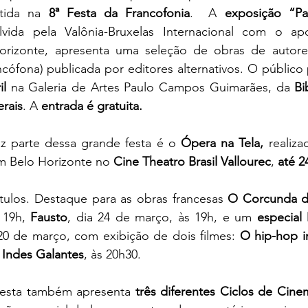
tida na 
8ª Festa da Francofonia
.  A 
exposição “Pa
lvida pela Valônia-Bruxelas Internacional com o apo
orizonte, apresenta uma seleção de obras de autores
ncófona) publicada por editores alternativos. O público 
il
 na Galeria de Artes Paulo Campos Guimarães, da 
Bi
rais
. A 
entrada é gratuita.
z parte dessa grande festa é o 
Ópera na Tela, 
realiza
 Belo Horizonte no 
Cine Theatro Brasil Vallourec
, 
até 2
ítulos. Destaque para as obras francesas 
O Corcunda 
 19h, 
Fausto
, dia 24 de março, às 19h, e um 
especial 
20 de março, com exibição de dois filmes: 
O hip-hop in
 Indes Galantes
, às 20h30.
esta também apresenta 
três diferentes Ciclos de Cine