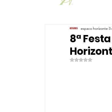
espaco horizonte
3 
8ª Festa
Horizon
Avaliado com NaN de