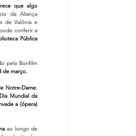
rece que algo 
io da Aliança 
 de Valônia e 
pode conferir a 
blioteca Pública 
do pela Bonfilm 
4 de março.
de Notre-Dame
, 
Dia Mundial da 
vade a (ópera) 
ma
 ao longo de 