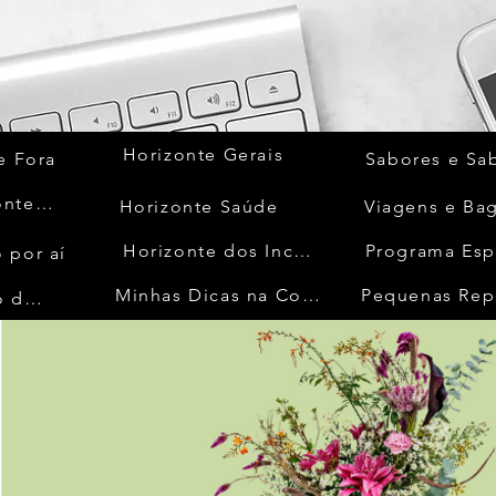
Horizonte Gerais
e Fora
Sabores e Sa
Quem Acontece
Horizonte Saúde
Viagens e Ba
Horizonte dos Inconfidentes
Programa Esp
 por aí
Minhas Dicas na Cozinha
Pequenas Rep
No Mundo da Moda