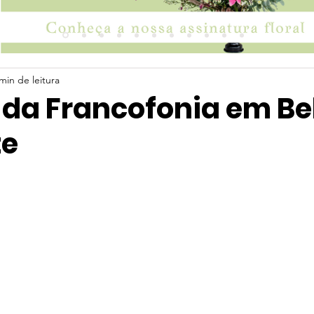
min de leitura
 da Francofonia em Be
te
 5 estrelas.