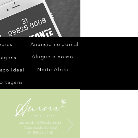
beres
Anuncie no Jornal
Alugue o nosso espaço
gagens
Noite Afora
aço Ideal
ortagens