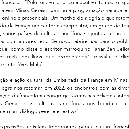
 francesa. “Pelo oitavo ano consecutivo temos o gra
ia em Minas Gerais, com uma programação variada e mul
s online e presenciais. Um motivo de alegria é que reto
endo da França um cantor e compositor, um grupo de teat
 vários países de cultura francófona se juntaram para apr
os com autores, etc. De novo, abriremos para o públi
que, como disse o escritor marroquino Tahar Ben Jellou
er mais inquilinos que proprietários”, ressalta o dire
rizonte, Yves Mahé.
ão e ação cultural da Embaixada da França em Minas G
alegra-nos retomar, em 2022, os encontros com as diver
iração da francofonia congrega. Como nas edições anteri
s Gerais e as culturas francófonas nos brinda com 
a em um diálogo perene e festivo”.
pressões artísticas importantes para a cultura francóf