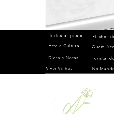
Todos os posts
Flashes d
Arte e Cultura
Dicas e Notas
Turistando
Viver Vinhos