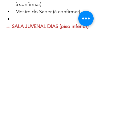
à confirmar)
Mestre do Saber (à confirmar)
→ SALA JUVENAL DIAS (piso inferior)
09h: 
Workshop | Princípios Básicos 
para a Construção de um Projeto
Cíntia Pela Freire (Assessora de 
Gabinete Secult-MG)
10h40: 
Roda de Conversa | 
Transversalidade entre educação, 
cultura e turismo
Mariana Neves (Diretoria de 
Capacitação e Qualificação Secult-
MG)
Lucas Amorim (Diretor de Livros, 
Leitura, Literatura e Bibliotecas)
Rota Caminhos de Rosa 
(representante a confirmar)