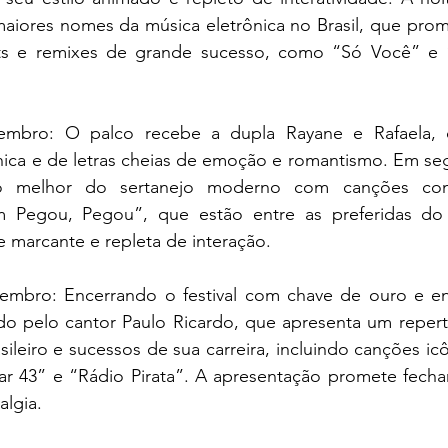
iores nomes da música eletrônica no Brasil, que prome
hits e remixes de grande sucesso, como “Só Você” e 
embro: O palco recebe a dupla Rayane e Rafaela, 
ica e de letras cheias de emoção e romantismo. Em seg
o melhor do sertanejo moderno com canções com
m Pegou, Pegou”, que estão entre as preferidas do 
e marcante e repleta de interação.
mbro: Encerrando o festival com chave de ouro e ent
o pelo cantor Paulo Ricardo, que apresenta um repertó
sileiro e sucessos de sua carreira, incluindo canções ic
 43” e “Rádio Pirata”. A apresentação promete fechar 
lgia.