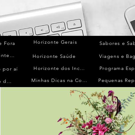
Horizonte Gerais
e Fora
Sabores e Sa
Quem Acontece
Horizonte Saúde
Viagens e Ba
Horizonte dos Inconfidentes
Programa Esp
 por aí
Minhas Dicas na Cozinha
Pequenas Rep
No Mundo da Moda