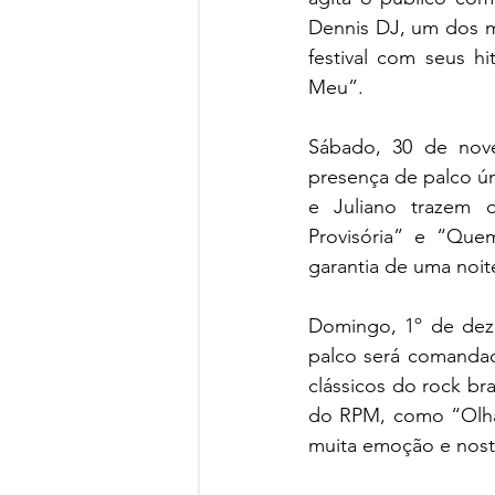
Dennis DJ, um dos ma
festival com seus 
Meu”.
Sábado, 30 de nov
presença de palco ún
e Juliano trazem 
Provisória” e “Que
garantia de uma noit
Domingo, 1º de deze
palco será comandad
clássicos do rock bra
do RPM, como “Olhar
muita emoção e nosta