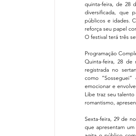
quinta-feira, de 2
diversificada, que 
públicos e idades. Co
reforça seu papel co
O festival terá três 
Programação Complet
Quinta-feira, 28 d
registrada no serta
como “Sosseguei” 
emocionar e envolve
Libe traz seu talent
romantismo, apresen
Sexta-feira, 29 de 
que apresentam um r
agita o público com 