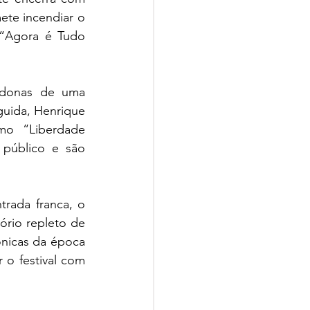
te incendiar o 
“Agora é Tudo 
donas de uma 
uida, Henrique 
o “Liberdade 
público e são 
rada franca, o 
rio repleto de 
ônicas da época 
o festival com 