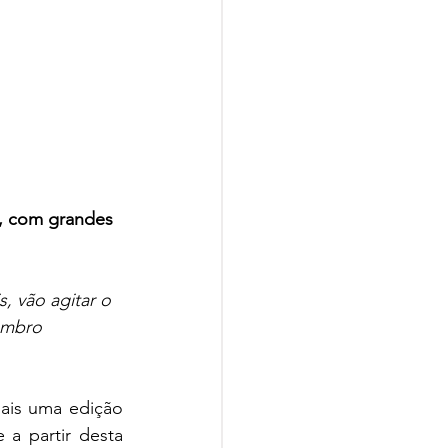
8, com grandes 
, vão agitar o 
zembro
ais uma edição 
a partir desta 