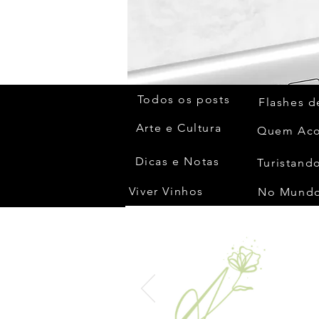
Todos os posts
Flashes d
Arte e Cultura
Dicas e Notas
Turistando
Viver Vinhos