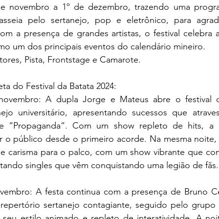
8 de novembro a 1º de dezembro, trazendo uma progra
passeia pelo sertanejo, pop e eletrônico, para agra
m a presença de grandes artistas, o festival celebra a 
mo um dos principais eventos do calendário mineiro.
setores, Pista, Frontstage e Camarote.
a do Festival da Batata 2024:
e novembro: A dupla Jorge e Mateus abre o festival 
nejo universitário, apresentando sucessos que atrave
e “Propaganda”. Com um show repleto de hits, a d
r o público desde o primeiro acorde. Na mesma noite, 
o e carisma para o palco, com um show vibrante que com
tando singles que vêm conquistando uma legião de fãs.
novembro: A festa continua com a presença de Bruno Cé
epertório sertanejo contagiante, seguido pelo grupo 
seu estilo animado e repleto de interatividade. A noi