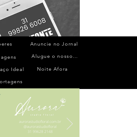
beres
Anuncie no Jornal
Alugue o nosso espaço
gagens
Noite Afora
aço Ideal
ortagens