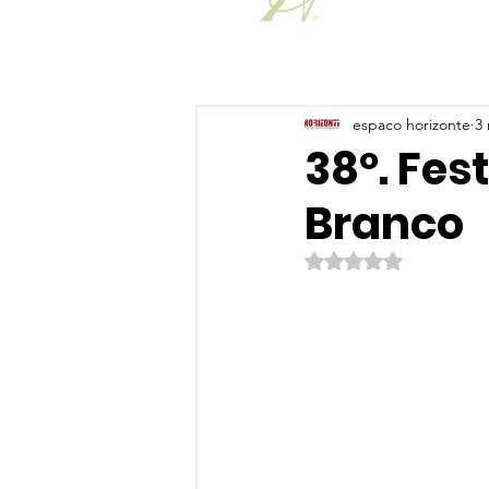
espaco horizonte
3 
38º. Fes
Branco
Avaliado com NaN de