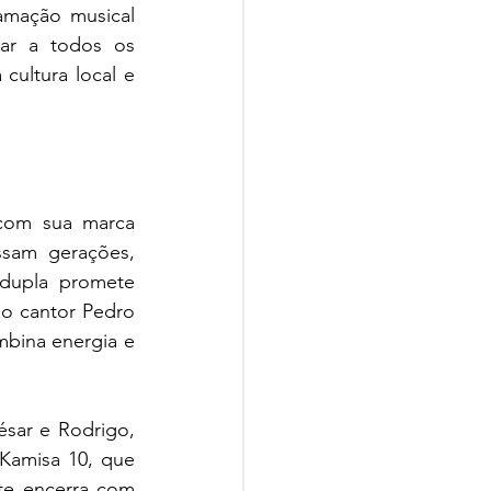
mação musical 
dar a todos os 
cultura local e 
com sua marca 
ssam gerações, 
upla promete 
o cantor Pedro 
bina energia e 
sar e Rodrigo, 
Kamisa 10, que 
te encerra com 