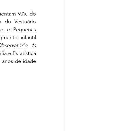
sentam 90% do 
 do Vestuário 
ro e Pequenas 
ento infantil 
bservatório da 
a e Estatística 
 anos de idade 