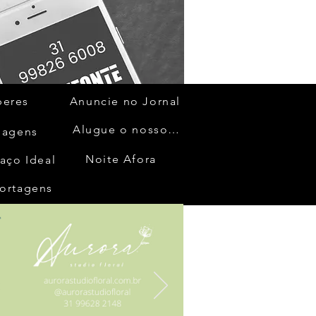
beres
Anuncie no Jornal
Alugue o nosso espaço
gagens
Noite Afora
aço Ideal
ortagens