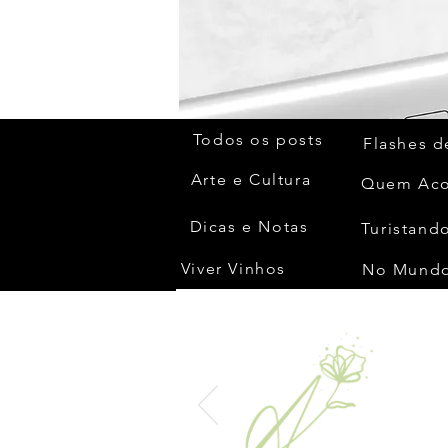
Todos os posts
Flashes d
Arte e Cultura
Dicas e Notas
Turistando
Viver Vinhos