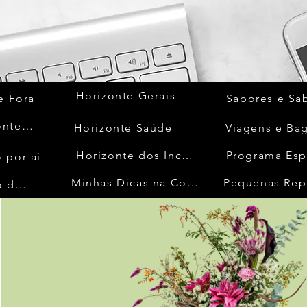
Horizonte Gerais
e Fora
Sabores e Sa
Quem Acontece
Horizonte Saúde
Viagens e Ba
Horizonte dos Inconfidentes
Programa Esp
 por aí
Minhas Dicas na Cozinha
Pequenas Rep
No Mundo da Moda