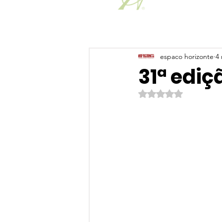
espaco horizonte
4 
31ª ediç
Avaliado com NaN de