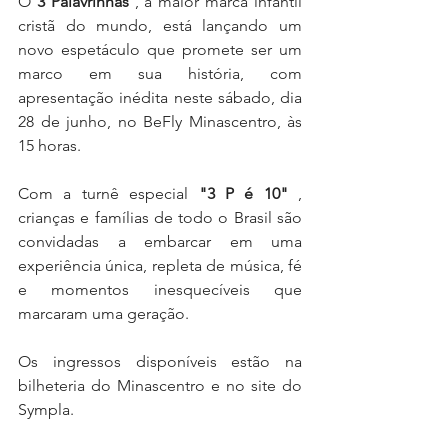
O 
3 Palavrinhas
 , a maior marca infantil 
cristã do mundo, está lançando um 
novo espetáculo que promete ser um 
marco em sua história, com 
apresentação inédita neste sábado, dia 
28 de junho, no BeFly Minascentro, às 
15 horas. 
Com a turnê especial 
"3 P é 10"
 , 
crianças e famílias de todo o Brasil são 
convidadas a embarcar em uma 
experiência única, repleta de música, fé 
e momentos inesquecíveis que 
marcaram uma geração.
Os ingressos disponíveis estão na 
bilheteria do Minascentro e no site do 
Sympla.