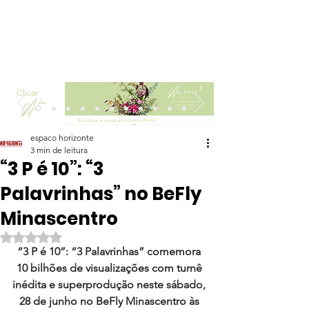
Clicar
espaco horizonte
3 min de leitura
“3 P é 10”: “3
Palavrinhas” no BeFly
Minascentro
Avaliado com NaN de 5 estrelas.
“3 P é 10”: “3 Palavrinhas” comemora 
10 bilhões de visualizações com turnê 
inédita e superprodução neste sábado, 
28 de junho no BeFly Minascentro às 