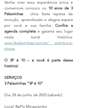
Venha viver essa experiência única e 
comemore conosco os 
10 anos de 3 
Palavrinhas
 . Uma festa repleta de 
emoção, aprendizado e alegria espera 
por você e sua família. 
Confira a 
agenda completa
 e garanta seu lugar 
nesta turnê histórica: 
www.3palavrinhas.com.br/
 eventos-e-
shows
 .
O 3P é 10 – e você é parte dessa 
história!
SERVIÇOS
3 Palavrinhas "3P é 10"
Dia: 28 de junho de 2025 (sábado)
Local: BeFly Minascentro