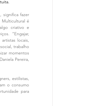
uita.
significa fazer 
ulticultural é 
go criativo e 
os. “Engajar, 
tistas locais, 
ocial, trabalho 
nizar momentos 
aniela Pereira, 
zam o consumo 
tunidade para 