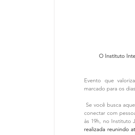
O Instituto In
Evento que valoriz
marcado para os dias
 Se você busca aquele “algo mais”, o Festival Multicultural Meraki - é o lugar certo para se 
conectar com pessoa
às 19h, no Instituto
realizada reunindo a