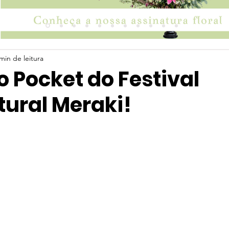
min de leitura
o Pocket do Festival
tural Meraki!
 5 estrelas.