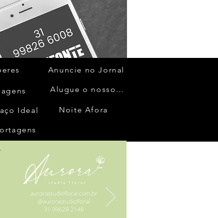
beres
Anuncie no Jornal
Alugue o nosso espaço
gagens
Noite Afora
aço Ideal
ortagens