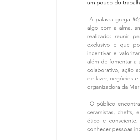
um pouco do trabalho
 A palavra grega 
Me
algo com a alma, amo
realizado: reunir 
exclusivo e que po
incentivar e valoriz
além de fomentar a ar
colaborativo, ação 
de lazer, negócios e 
organizadora da Mera
 O público encontrará mais de 40 marcas independentes de artistas, designers, estilistas, 
ceramistas, cheffs
ético e consciente
conhecer pessoas inc