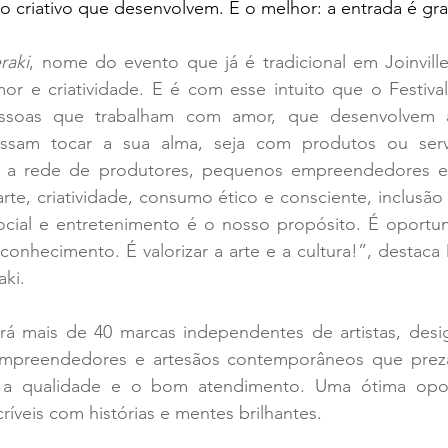
 criativo que desenvolvem. E o melhor: a entrada é grat
raki
, nome do evento que já é tradicional em Joinville, 
r e criatividade. E é com esse intuito que o Festival M
pessoas que trabalham com amor, que desenvolvem al
ssam tocar a sua alma, seja com produtos ou serviç
ar a rede de produtores, pequenos empreendedores e ar
te, criatividade, consumo ético e consciente, inclusão s
social e entretenimento é o nosso propósito. É oportu
conhecimento. É valorizar a arte e a cultura!”, destaca D
ki.
, empreendedores e artesãos contemporâneos que pre
, a qualidade e o bom atendimento. Uma ótima opor
ríveis com histórias e mentes brilhantes.