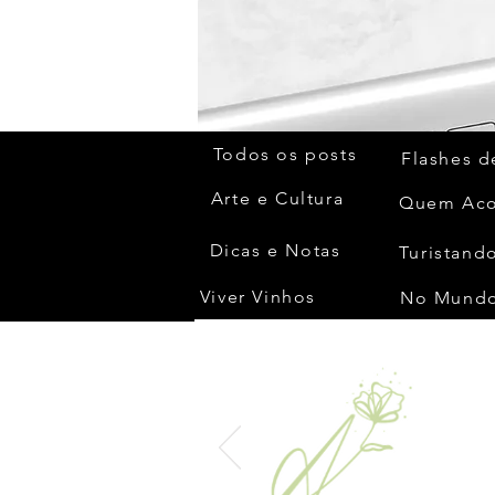
Todos os posts
Flashes d
Arte e Cultura
Dicas e Notas
Turistando
Viver Vinhos