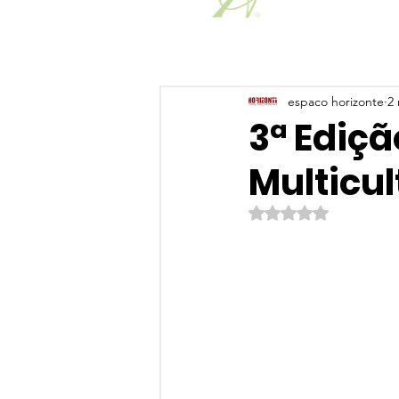
espaco horizonte
2 
3ª Ediçã
Multicul
Avaliado com NaN de