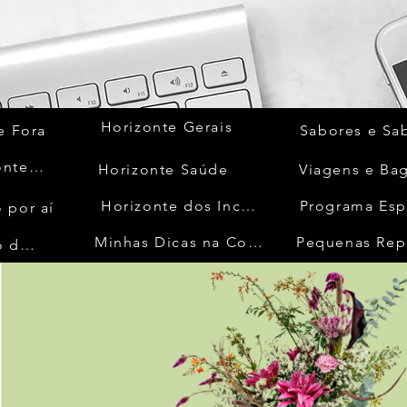
Horizonte Gerais
e Fora
Sabores e Sa
Quem Acontece
Horizonte Saúde
Viagens e Ba
Horizonte dos Inconfidentes
Programa Esp
 por aí
Minhas Dicas na Cozinha
Pequenas Rep
No Mundo da Moda