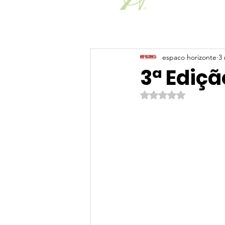
espaco horizonte
3 
3ª Ediçã
Avaliado com NaN de