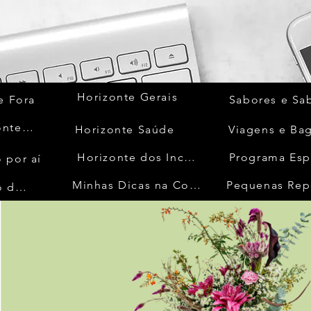
Horizonte Gerais
e Fora
Sabores e Sa
Quem Acontece
Horizonte Saúde
Viagens e Ba
Horizonte dos Inconfidentes
Programa Esp
 por aí
Minhas Dicas na Cozinha
Pequenas Rep
No Mundo da Moda