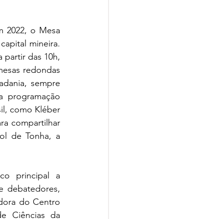
 2022, o Mesa 
apital mineira. 
partir das 10h, 
 mesas redondas 
adania, sempre 
a programação 
il, como Kléber 
a compartilhar 
l de Tonha, a 
o principal a 
e debatedores, 
dora do Centro 
e Ciências da 