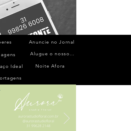
beres
Anuncie no Jornal
Alugue o nosso espaço
gagens
Noite Afora
aço Ideal
ortagens