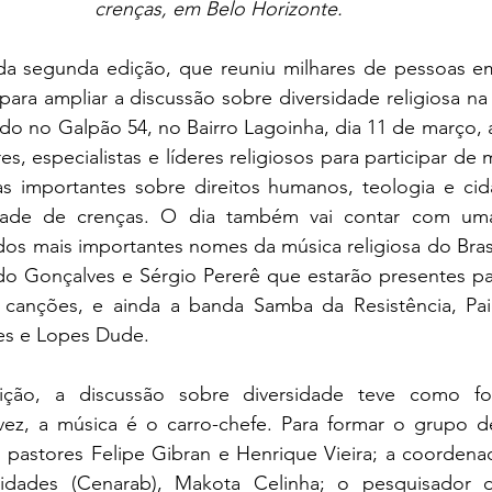
crenças, em Belo Horizonte. 
a segunda edição, que reuniu milhares de pessoas em
 para ampliar a discussão sobre diversidade religiosa na c
do no Galpão 54, no Bairro Lagoinha, dia 11 de março, a 
es, especialistas e líderes religiosos para participar de
s importantes sobre direitos humanos, teologia e cid
idade de crenças. O dia também vai contar com um
 dos mais importantes nomes da música religiosa do Bras
rdo Gonçalves e Sérgio Pererê que estarão presentes par
canções, e ainda a banda Samba da Resistência, Paio
s e Lopes Dude. 
ão, a discussão sobre diversidade teve como foc
vez, a música é o carro-chefe. Para formar o grupo d
 pastores Felipe Gibran e Henrique Vieira; a coordena
nidades (Cenarab), Makota Celinha; o pesquisador d