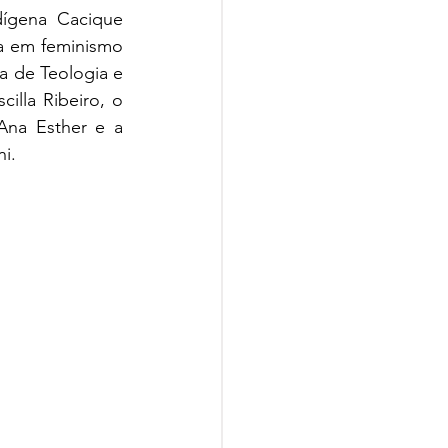
dígena Cacique 
a em feminismo 
a de Teologia e 
illa Ribeiro, o 
Ana Esther e a 
i.