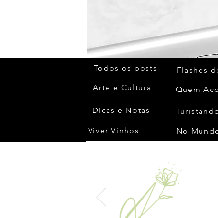
Todos os posts
Flashes d
Arte e Cultura
Dicas e Notas
Turistando
Viver Vinhos