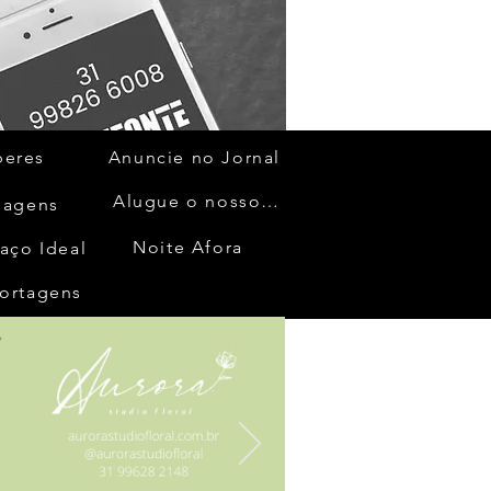
beres
Anuncie no Jornal
Alugue o nosso espaço
gagens
Noite Afora
aço Ideal
ortagens