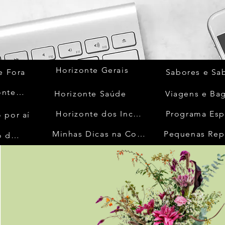
Horizonte Gerais
e Fora
Sabores e Sa
Quem Acontece
Horizonte Saúde
Viagens e Ba
Horizonte dos Inconfidentes
Programa Esp
 por aí
Minhas Dicas na Cozinha
Pequenas Rep
No Mundo da Moda