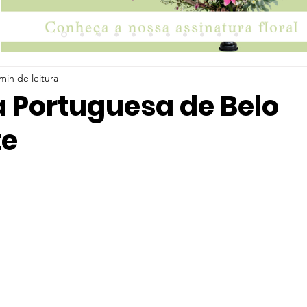
min de leitura
a Portuguesa de Belo
te
 5 estrelas.