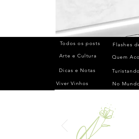
Todos os posts
Flashes d
Arte e Cultura
Dicas e Notas
Turistando
Viver Vinhos