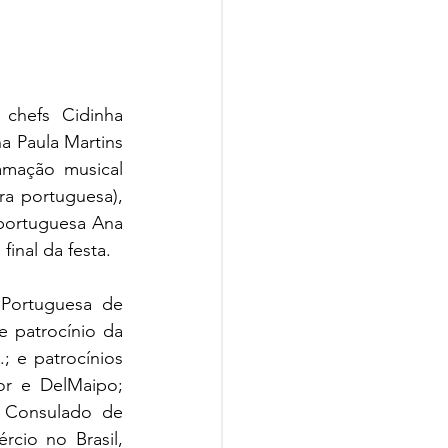
hefs Cidinha 
a Paula Martins 
amação musical 
a portuguesa), 
portuguesa Ana 
final da festa.
Portuguesa de 
 patrocínio da 
 e patrocínios 
r e DelMaipo; 
 Consulado de 
io no Brasil, 