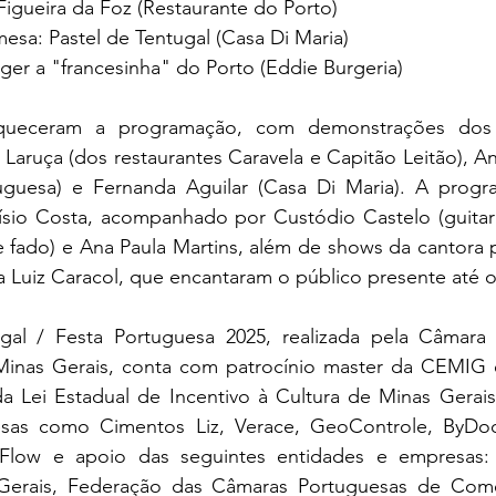
: Figueira da Foz (Restaurante do Porto)
mesa: Pastel de Tentugal (Casa Di Maria)
urger a "francesinha" do Porto (Eddie Burgeria)
iqueceram a programação, com demonstrações dos c
Laruça (dos restaurantes Caravela e Capitão Leitão), An
tuguesa) e Fernanda Aguilar (Casa Di Maria). A progr
rcísio Costa, acompanhado por Custódio Castelo (guitarr
de fado) e Ana Paula Martins, além de shows da cantora 
ta Luiz Caracol, que encantaram o público presente até o 
al / Festa Portuguesa 2025, realizada pela Câmara 
Minas Gerais, conta com patrocínio master da CEMIG e
Lei Estadual de Incentivo à Cultura de Minas Gerais.;
sas como Cimentos Liz, Verace, GeoControle, ByDoo
 Flow e apoio das seguintes entidades e empresas:
Gerais, Federação das Câmaras Portuguesas de Comérc