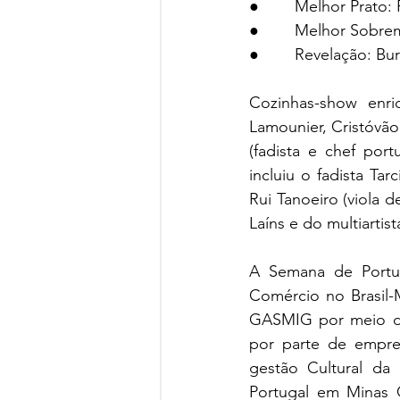
●        Melhor Prato
●        Melhor Sobre
●        Revelação: B
Cozinhas-show enr
Lamounier, Cristóvão 
(fadista e chef por
incluiu o fadista Ta
Rui Tanoeiro (viola 
Laíns e do multiartis
A Semana de Portug
Comércio no Brasil-
GASMIG por meio da 
por parte de empre
gestão Cultural da
Portugal em Minas 