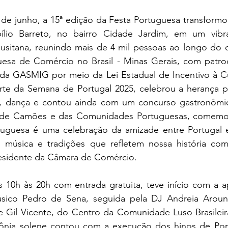
de junho, a 15ª edição da Festa Portuguesa transformo
ílio Barreto, no bairro Cidade Jardim, em um vibr
lusitana, reunindo mais de 4 mil pessoas ao longo do d
esa de Comércio no Brasil - Minas Gerais, com patroc
da GASMIG por meio da Lei Estadual de Incentivo à Cu
arte da Semana de Portugal 2025, celebrou a herança 
, dança e contou ainda com um concurso gastronômico
, de Camões e das Comunidades Portuguesas, comemo
tuguesa é uma celebração da amizade entre Portugal e
 música e tradições que refletem nossa história com
esidente da Câmara de Comércio.
as 10h às 20h com entrada gratuita, teve início com a a
úsico Pedro de Sena, seguida pela DJ Andreia Aroun
 e Gil Vicente, do Centro da Comunidade Luso-Brasileira
ônia solene contou com a execução dos hinos de Portu