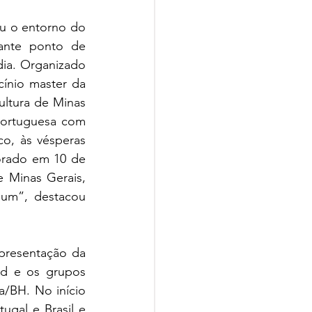
u o entorno do 
ante ponto de 
ia. Organizado 
ínio master da 
ltura de Minas 
portuguesa com 
, às vésperas 
rado em 10 de 
 Minas Gerais, 
um”, destacou 
presentação da 
d e os grupos 
/BH. No início 
gal e Brasil e 