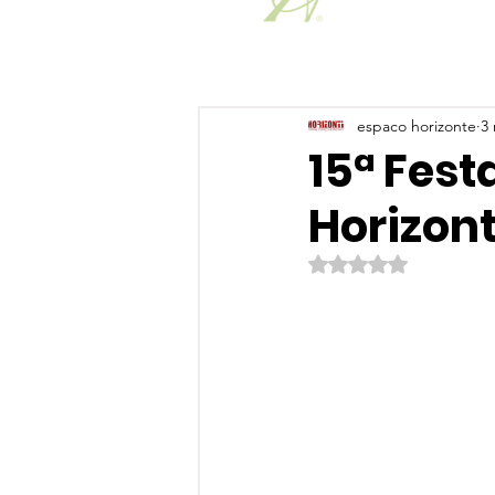
espaco horizonte
3 
15ª Fest
Horizon
Avaliado com NaN de