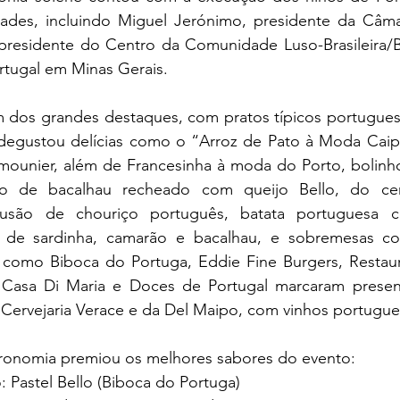
dades, incluindo Miguel Jerónimo, presidente da Câma
 presidente do Centro da Comunidade Luso-Brasileira/B
rtugal em Minas Gerais.
 dos grandes destaques, com pratos típicos portugueses
 degustou delícias como o “Arroz de Pato à Moda Caipi
mounier, além de Francesinha à moda do Porto, bolinho
nho de bacalhau recheado com queijo Bello, do cerr
usão de chouriço português, batata portuguesa 
is de sardinha, camarão e bacalhau, e sobremesas co
 como Biboca do Portuga, Eddie Fine Burgers, Restaur
, Casa Di Maria e Doces de Portugal marcaram presen
 Cervejaria Verace e da Del Maipo, com vinhos portugue
onomia premiou os melhores sabores do evento:
co: Pastel Bello (Biboca do Portuga)