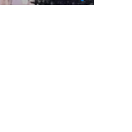
10 de mar. de 2020
PROGRAMA ESPAÇO IDEAL
Copacabana Palace
Alguns anos atrás, gravei este vídeo no
Copacabana Palace e achei interessante postá-lo
aqui novamente pois a história do Copacabana é...