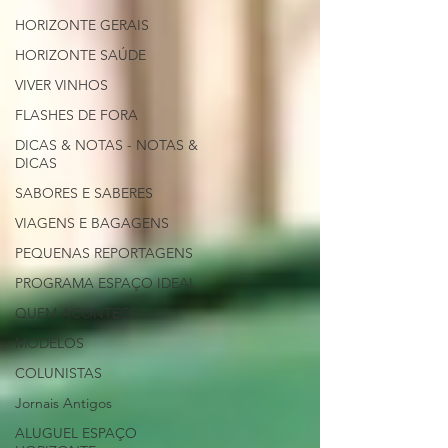
HORIZONTE GERAIS
HORIZONTE SAÚDE
VIVER VINHOS
FLASHES DE FORA
DICAS & NOTAS - NOTAS &
DICAS
SABORES E SABERES
VIAGENS E BAGAGENS
PEQUENAS REPORTAGENS
PROGRAMA ESPAÇO IDEAL
QUEM ACONTECE
MODELOS
COLUNISTAS
Jornais Antigos
ALUGUEL ESPAÇO