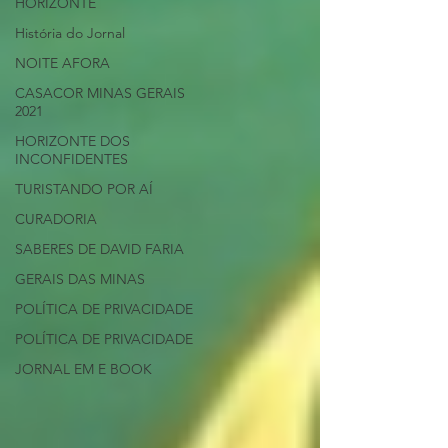
HORIZONTE
História do Jornal
NOITE AFORA
CASACOR MINAS GERAIS
2021
HORIZONTE DOS
INCONFIDENTES
TURISTANDO POR AÍ
CURADORIA
SABERES DE DAVID FARIA
GERAIS DAS MINAS
POLÍTICA DE PRIVACIDADE
POLÍTICA DE PRIVACIDADE
JORNAL EM E BOOK